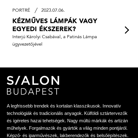
PORTRÉ
2023.07.06.
KÉZMŰVES LÁMPÁK VAGY
EGYEDI ÉKSZEREK?
Interjú Károlyi Csabával, a Patinás Lámpa
ügyvezetőjével
A legfrissebb trendek és kortalan klasszikusok. Innovatív
technológiák és tradicionális anyagok. Külföldi sztártervezők
és ígéretes hazai tehetségek. Nagy múltú márkák és artizán
műhelyek. Forgalmazók és gyártók a világ minden pontjáról.
Képző- és iparművészek, lakberendezők és belsőépítészek.