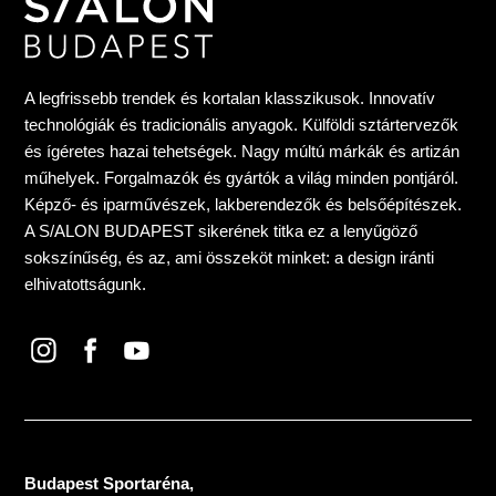
A legfrissebb trendek és kortalan klasszikusok. Innovatív
technológiák és tradicionális anyagok. Külföldi sztártervezők
és ígéretes hazai tehetségek. Nagy múltú márkák és artizán
műhelyek. Forgalmazók és gyártók a világ minden pontjáról.
Képző- és iparművészek, lakberendezők és belsőépítészek.
A S/ALON BUDAPEST sikerének titka ez a lenyűgöző
sokszínűség, és az, ami összeköt minket: a design iránti
elhivatottságunk.
Budapest Sportaréna,