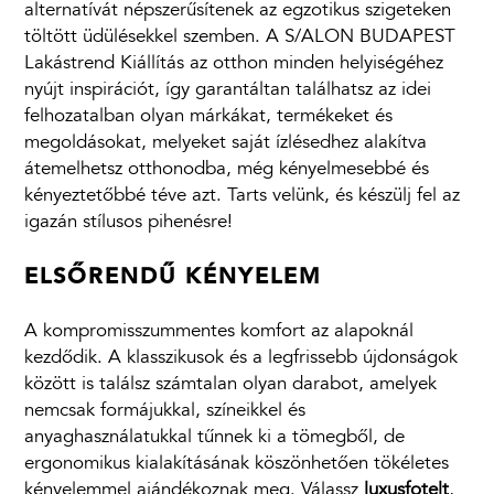
alternatívát népszerűsítenek az egzotikus szigeteken
töltött üdülésekkel szemben. A S/ALON BUDAPEST
Lakástrend Kiállítás az otthon minden helyiségéhez
nyújt inspirációt, így garantáltan találhatsz az idei
felhozatalban olyan márkákat, termékeket és
megoldásokat, melyeket saját ízlésedhez alakítva
átemelhetsz otthonodba, még kényelmesebbé és
kényeztetőbbé téve azt. Tarts velünk, és készülj fel az
igazán stílusos pihenésre!
ELSŐRENDŰ KÉNYELEM
A kompromisszummentes komfort az alapoknál
kezdődik. A klasszikusok és a legfrissebb újdonságok
között is találsz számtalan olyan darabot, amelyek
nemcsak formájukkal, színeikkel és
anyaghasználatukkal tűnnek ki a tömegből, de
ergonomikus kialakításának köszönhetően tökéletes
kényelemmel ajándékoznak meg. Válassz
luxusfotelt
,