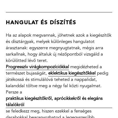
HANGULAT ÉS DÍSZÍTÉS
Ha az alapok megvannak, jöhetnek azok a kiegészítők
és dísztárgyak, melyek különleges hangulatot
árasztanak: egyszerre megnyugtatnak, mégis arra
sarkallnak, hogy általuk új nézőpontból vizsgáld a
körülötted lévő teret.
Progresszív virágkompozíciókkal
megidézheted a
természet bujaságát,
eklektikus kiegészítőkkel
pedig
játékossá és stimulálóvá teheted a nappalidat,
kalanddal töltve meg a négy fal közti nyugalmat.
Persze a
praktikus kiegészítőkről, aprócikkekről és elegáns
tálalókról
se feledkezz meg, hiszen ezekkel a fenséges
darabokkal bearanyozhatod a legegyszerűbb