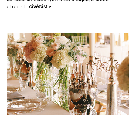
étkezést,
kávézást
is!