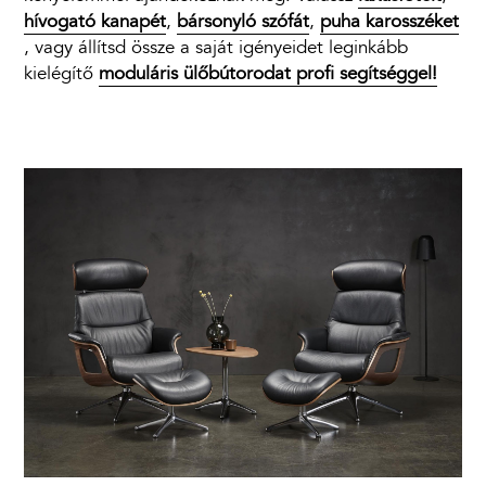
hívogató kanapét
,
bársonyló szófát
,
puha karosszéket
, vagy állítsd össze a saját igényeidet leginkább
kielégítő
moduláris ülőbútorodat profi segítséggel!