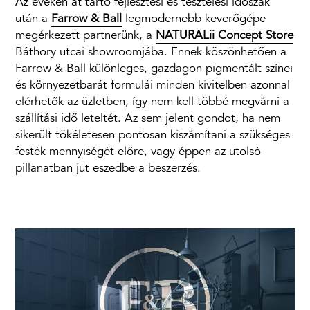
Az éveken át tartó fejlesztési és tesztelési időszak
után a
Farrow & Ball
legmodernebb keverőgépe
megérkezett partnerünk, a
NATURALii Concept Store
Báthory utcai showroomjába. Ennek köszönhetően a
Farrow & Ball különleges, gazdagon pigmentált színei
és környezetbarát formulái minden kivitelben azonnal
elérhetők az üzletben, így nem kell többé megvárni a
szállítási idő leteltét. Az sem jelent gondot, ha nem
sikerült tökéletesen pontosan kiszámítani a szükséges
festék mennyiségét előre, vagy éppen az utolsó
pillanatban jut eszedbe a beszerzés.