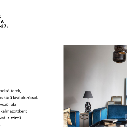
S
NA
-27.
belső terek,
 körű kivitelezéssel.
vező, aki
alkalmazottként
nális szintű
.