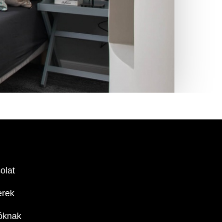
olat
erek
tóknak