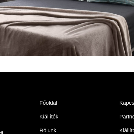
Főoldal
Kapcs
Kiállítók
Partn
Rólunk
Kiállí
di