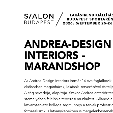
LAKÁSTREND KIÁLLÍTÁ
BUDAPEST SPORTARÉ
2026. S/EPTEMBER 25-26
ANDREA-DESIGN
INTERIORS -
MARANDSHOP
Az Andrea-Design Interiors immár 14 éve foglalkozik 
elsősorban magánházak, lakások tervezésével és teljes
A cég névadója, alapítója Szakos Andrea enteriőr ter
személyében felelős a tervezési munkákért. Állandó 
látványtervező kolléga segíti, hogy a tervek professzio
fotórealisztikus látványképekben is megjelenhessenek