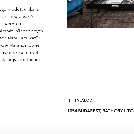
egálmodott unikális
osan megtervez és
el szorosan
 lámpát. Minden egyes
tó valami, ami kezük
őrök. A Marandshop és
űszerezze a tereket
mel, hogy az otthonok
ITT TALÁLOD
1054 BUDAPEST, BÁTHORY UTCA