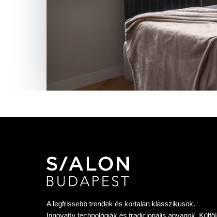
A legfrissebb trendek és kortalan klasszikusok.
Innovatív technológiák és tradicionális anyagok. Külföl