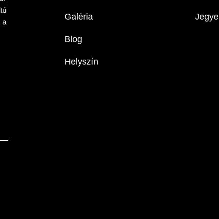
tú
Galéria
Jegye
 a
Blog
Helyszín