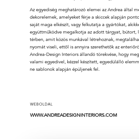
Az egyediség meghatározó elemei az Andrea által m
dekorelemek, amelyeket férje a skiccek alapján pont
saját maga elkészít, vagy felkutatja a gyártókat, akikk
együttműködve megalkotja az adott tárgyat, bútort,
térben, amit közös munkával létrehoznak, megtalálha
nyomát viseli, ettől is annyira szerethetők az enteri
Andrea-Design Interiors állandó törekvése, hogy megf
valami egyedivel, kézzel készített, egyedülálló elem
ne sablonok alapján épüljenek fel.
WEBOLDAL
WWW.ANDREADESIGNINTERIORS.COM