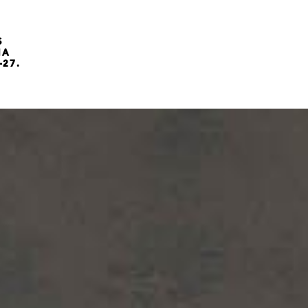
S
NA
-27.