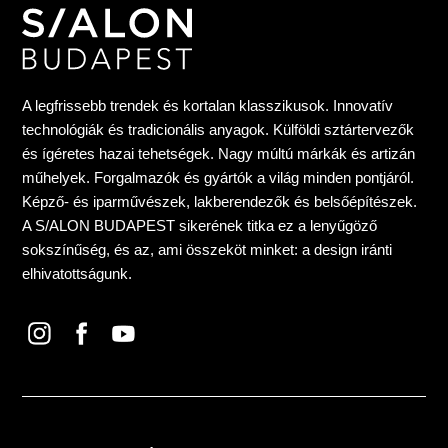
A legfrissebb trendek és kortalan klasszikusok. Innovatív
technológiák és tradicionális anyagok. Külföldi sztártervezők
és ígéretes hazai tehetségek. Nagy múltú márkák és artizán
műhelyek. Forgalmazók és gyártók a világ minden pontjáról.
Képző- és iparművészek, lakberendezők és belsőépítészek.
A S/ALON BUDAPEST sikerének titka ez a lenyűgöző
sokszínűség, és az, ami összeköt minket: a design iránti
elhivatottságunk.