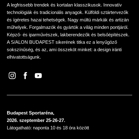
A legfrissebb trendek és kortalan klasszikusok. Innovatív
technológiák és tradicionális anyagok. Külföldi sztártervezők
és ígéretes hazai tehetségek. Nagy múltú márkák és artizán
műhelyek. Forgalmazók és gyártók a világ minden pontjáról.
Képző- és iparművészek, lakberendezők és belsőépítészek.
A S/ALON BUDAPEST sikerének titka ez a lenyűgöző
sokszínűség, és az, ami összeköt minket: a design iránti
elhivatottságunk.
Budapest Sportaréna,
2026. szeptember 25-26-27.
Látogatható: naponta 10 és 18 óra között