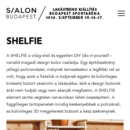
LAKÁSTREND KIÁLLÍTÁS
BUDAPEST SPORTARÉNA
2026. S/EPTEMBER 25-26-27.
SHELFIE
A SHELFIE a világ első és egyetlen DIY (do-it-yourself –
csináld magad) design bútor családja. Egy építőszekrény
jellegű polcrendszer, melynek tervezésekor a legfőbb cél az
volt, hogy azok a fiatalok is tudjanak egyéni és különleges
kinézetű bútort vásárolni a lakásukba, akik a design bútorok
árát nem tudják vagy nem akarják megfizetni. A SHELFIE
elemeit szinte végtelen variációban lehet összeépíteni. A
függőleges tartópanelek mindig keskenyebbek a polcoknál,
ez különleges 3D megjelenést biztosít a kész szekrénynek.