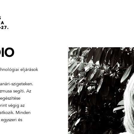
S
NA
-27.
IO
chnológiai eljárások
Kanári-szigeteken.
izmusa segíti. Az
egészítése
rint végig az
atkozik. Minden
 egyszeri és