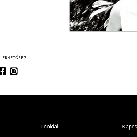
ELÉRHETŐSÉG
Főoldal
Kapcs