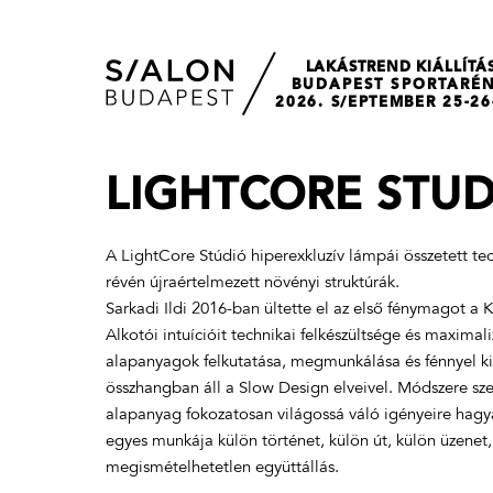
LAKÁSTREND KIÁLLÍTÁ
BUDAPEST SPORTARÉ
2026. S/EPTEMBER 25-26
LIGHTCORE STUD
A LightCore Stúdió hiperexkluzív lámpái összetett te
révén újraértelmezett növényi struktúrák.
Sarkadi Ildi 2016-ban ültette el az első fénymagot a 
Alkotói intuícióit technikai felkészültsége és maximal
alapanyagok felkutatása, megmunkálása és fénnyel ki
összhangban áll a Slow Design elveivel. Módszere sze
alapanyag fokozatosan világossá váló igényeire hagy
egyes munkája külön történet, külön út, külön üzenet,
megismételhetetlen együttállás.