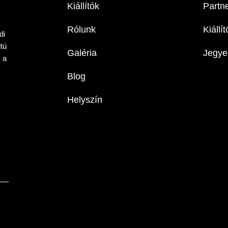
Kiállítók
Partn
Rólunk
Kiállí
di
tú
Galéria
Jegye
 a
Blog
Helyszín