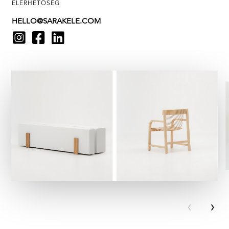
ELÉRHETŐSÉG
HELLO@SARAKELE.COM
‹
›