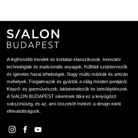
A legfrissebb trendek és kortalan klasszikusok. Innovatív
technológiák és tradicionális anyagok. Külföldi sztártervezők
és ígéretes hazai tehetségek. Nagy múltú márkák és artizán
műhelyek. Forgalmazók és gyártók a világ minden pontjáról.
Képző- és iparművészek, lakberendezők és belsőépítészek.
A S/ALON BUDAPEST sikerének titka ez a lenyűgöző
sokszínűség, és az, ami összeköt minket: a design iránti
elhivatottságunk.