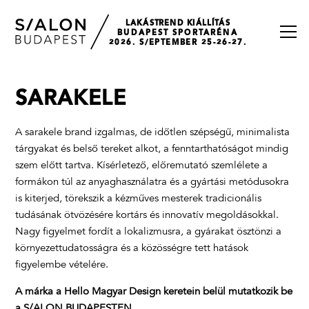
LAKÁSTREND KIÁLLÍTÁS
BUDAPEST SPORTARÉNA
2026. S/EPTEMBER 25-26-27.
SARAKELE
A sarakele brand izgalmas, de időtlen szépségű, minimalista
tárgyakat és belső tereket alkot, a fenntarthatóságot mindig
szem előtt tartva. Kísérletező, előremutató szemlélete a
formákon túl az anyaghasználatra és a gyártási metódusokra
is kiterjed, törekszik a kézműves mesterek tradicionális
tudásának ötvözésére kortárs és innovatív megoldásokkal.
Nagy figyelmet fordít a lokalizmusra, a gyárakat ösztönzi a
környezettudatosságra és a közösségre tett hatások
figyelembe vételére.
A márka a Hello Magyar Design keretein belül mutatkozik be
a S/ALON BUDAPESTEN.