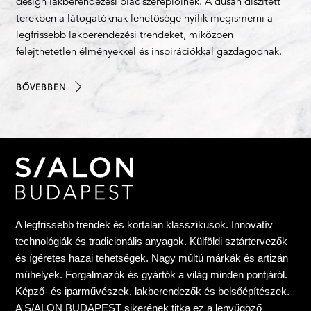
design lakberendezési piac szereplőinek. A dúsan díszített
terekben a látogatóknak lehetősége nyílik megismerni a
legfrissebb lakberendezési trendeket, miközben
felejthetetlen élményekkel és inspirációkkal gazdagodnak.
BŐVEBBEN
A legfrissebb trendek és kortalan klasszikusok. Innovatív
technológiák és tradicionális anyagok. Külföldi sztártervezők
és ígéretes hazai tehetségek. Nagy múltú márkák és artizán
műhelyek. Forgalmazók és gyártók a világ minden pontjáról.
Képző- és iparművészek, lakberendezők és belsőépítészek.
A S/ALON BUDAPEST sikerének titka ez a lenyűgöző