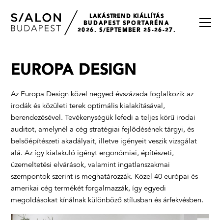
LAKÁSTREND KIÁLLÍTÁS
BUDAPEST SPORTARÉNA
2026. S/EPTEMBER 25-26-27.
EUROPA DESIGN
Az Europa Design közel negyed évszázada foglalkozik az
irodák és közületi terek optimális kialakításával,
berendezésével. Tevékenységük lefedi a teljes körű irodai
auditot, amelynél a cég stratégiai fejlődésének tárgyi, és
belsőépítészeti akadályait, illetve igényeit veszik vizsgálat
alá. Az így kialakuló igényt ergonómiai, építészeti,
üzemeltetési elvárások, valamint ingatlanszakmai
szempontok szerint is meghatározzák. Közel 40 európai és
amerikai cég termékét forgalmazzák, így egyedi
megoldásokat kínálnak különböző stílusban és árfekvésben.