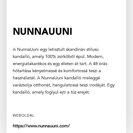
NUNNAUUNI
A NunnaUuni egy letisztult skandináv stílusú
kandalló, amely 100% zsírkőből épül. Modern,
energiatakarékos és egy életen át tart. A 48 órás
hőtartása kényelmessé és komfortossá teszi a
használatát. A NunnaUuni kandalló meleggé
varázsolja otthonát, hangulatossá teszi irodáját. Egy
kandalló, amely foglyul ejti a tűz erejét.
WEBOLDAL
https://www.nunnauuni.com/