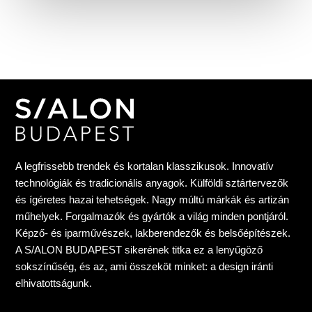
A legfrissebb trendek és kortalan klasszikusok. Innovatív
technológiák és tradicionális anyagok. Külföldi sztártervezők
és ígéretes hazai tehetségek. Nagy múltú márkák és artizán
műhelyek. Forgalmazók és gyártók a világ minden pontjáról.
Képző- és iparművészek, lakberendezők és belsőépítészek.
A S/ALON BUDAPEST sikerének titka ez a lenyűgöző
sokszínűség, és az, ami összeköt minket: a design iránti
elhivatottságunk.