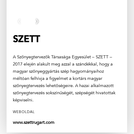
‹
›
SZETT
A Szőnyegtervezők Társasága Egyesület – SZETT –
2017 elején alakult meg azzal a szándékkal, hogy a
magyar szőnyeggyártás szép hagyományaihoz
méltóan felhívja a figyelmet a kortárs magyar
szőnyegtervezés lehetőségeire. A hazai alkalmazott
szőnyegtervezés sokszínűségét, szépségét hivatottak
képviselni.
WEBOLDAL
www.szettrugart.com