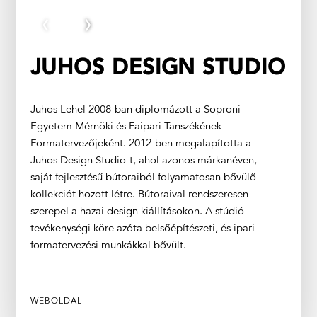
‹
›
JUHOS DESIGN STUDIO
Juhos Lehel 2008-ban diplomázott a Soproni
Egyetem Mérnöki és Faipari Tanszékének
Formatervezőjeként. 2012-ben megalapította a
Juhos Design Studio-t, ahol azonos márkanéven,
saját fejlesztésű bútoraiból folyamatosan bővülő
kollekciót hozott létre. Bútoraival rendszeresen
szerepel a hazai design kiállításokon. A stúdió
tevékenységi köre azóta belsőépítészeti, és ipari
formatervezési munkákkal bővült.
WEBOLDAL