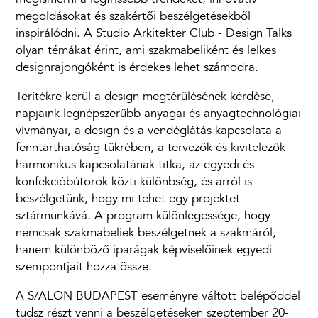
megismerni a legfrissebb trendeket, innovatív
megoldásokat és szakértői beszélgetésekből
inspirálódni. A Studio Arkitekter Club - Design Talks
olyan témákat érint, ami szakmabeliként és lelkes
designrajongóként is érdekes lehet számodra.
Terítékre kerül a design megtérülésének kérdése,
napjaink legnépszerűbb anyagai és anyagtechnológiai
vívmányai, a design és a vendéglátás kapcsolata a
fenntarthatóság tükrében, a tervezők és kivitelezők
harmonikus kapcsolatának titka, az egyedi és
konfekcióbútorok közti különbség, és arról is
beszélgetünk, hogy mi tehet egy projektet
sztármunkává. A program különlegessége, hogy
nemcsak szakmabeliek beszélgetnek a szakmáról,
hanem különböző iparágak képviselőinek egyedi
szempontjait hozza össze.
A S/ALON BUDAPEST eseményre váltott belépőddel
tudsz részt venni a beszélgetéseken szeptember 20-