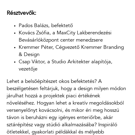
Résztvevők:
Pados Balázs, befektető
Kovács Zsófia, a MaxCity Lakberendezési
Bevásárlóközpont center menedzsere
Kremmer Péter, Cégvezető Kremmer Branding
& Design
Csap Viktor, a Studio Arkitekter alapítója,
vezetője
Lehet a belsőépítészet okos befektetés? A
beszélgetésen feltárjuk, hogy a design milyen módon
járulhat hozzá a projektek piaci értékének
növeléséhez. Hogyan lehet a kreatív megoldásokból
versenyelőnyt kovácsolni, és mikor éri meg hosszú
távon is beruházni egy igényes enteriőrbe, akár
sztárépítész vagy stúdió alkalmazásába? Inspiráló
ötletekkel, gyakorlati példákkal és mélyebb